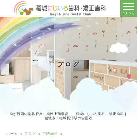
MENU
ブログ
歯が原因の副鼻腔炎～歯性上顎洞炎～｜稲城にじいろ歯科・矯正歯科｜
稲城市・稲城長沼駅の歯医者
ホーム
ブログ
予防歯科