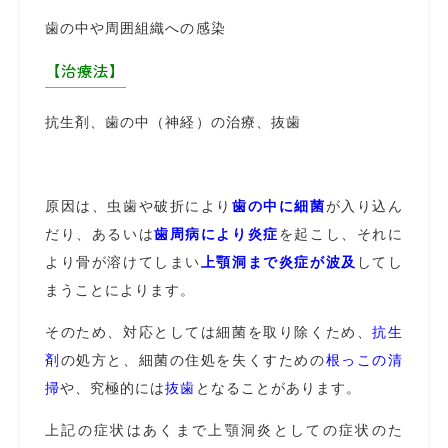
歯の中や周囲組織への感染
【治療法】
抗生剤、歯の中（神経）の治療、抜歯
原因は、虫歯や破折により
歯の中に細菌
が入り込ん
だり、あるいは
歯周病により炎症
を起こし、それに
より骨が溶けてしまい
上顎洞まで炎症が波及
してし
まうことによります。
そのため、対応としては細菌を取り除くため、
抗生
剤
の処方と、細菌の住処を失くすための
根っこの清
掃
や、究極的には
抜歯
となることがあります。
上記の症状はあくまで上顎洞炎としての症状のた