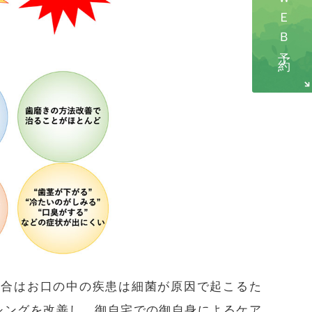
ＷＥＢ予約
場合はお口の中の疾患は細菌が原因で起こるた
シングを改善し、御自宅での御自身によるケア